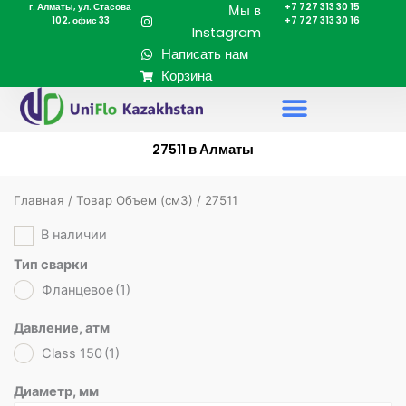
г. Алматы, ул. Стасова
+7 727 313 30 15
Перейти
Мы в
102, офис 33
+7 727 313 30 16
к
Instagram
содержимому
Написать нам
Корзина
27511 в Алматы
Главная
/ Товар Объем (cм3) / 27511
В наличии
Тип сварки
Фланцевое
(1)
Давление, атм
Class 150
(1)
Диаметр, мм