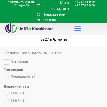
г. Алматы, ул. Стасова
+7 727 313 30 15
Перейти
Мы в
102, офис 33
+7 727 313 30 16
к
Instagram
содержимому
Написать нам
Корзина
3227 в Алматы
Главная
/ Товар Объем (cм3) / 3227
В наличии
Тип сварки
Фланцевое
(2)
Давление, атм
PN10
(1)
PN16
(1)