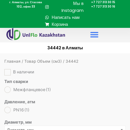
г. Алматы, ул. Стасова
+7 727 313 30 15
Перейти
Мы в
102, офис 33
+7 727 313 30 16
к
Instagram
содержимому
Написать нам
Корзина
34442 в Алматы
Главная
/ Товар Объем (cм3) / 34442
В наличии
Тип сварки
Межфланцевое
(1)
Давление, атм
PN16
(1)
Диаметр, мм
Диаметр, мм