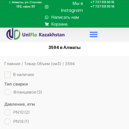
г. Алматы, ул. Стасова
+7 727 313 30 15
Перейти
Мы в
102, офис 33
+7 727 313 30 16
к
Instagram
содержимому
Написать нам
Корзина
3594 в Алматы
Главная
/ Товар Объем (cм3) / 3594
В наличии
Тип сварки
Фланцевое
(3)
Давление, атм
PN10
(2)
PN16
(1)