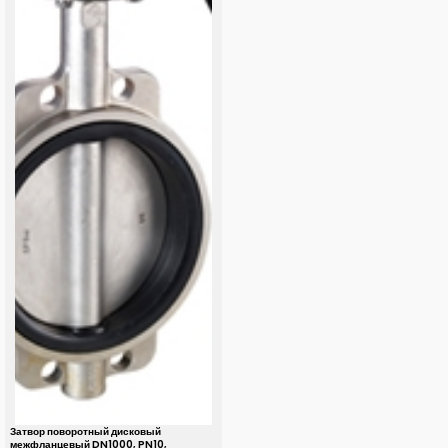
Затвор поворотный дисковый
межфланцевый DN1000, PN10,