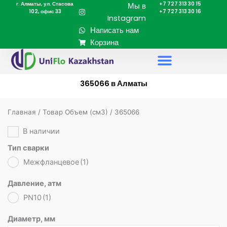
г. Алматы, ул. Стасова
+7 727 313 30 15
Перейти
Мы в
102, офис 33
+7 727 313 30 16
к
Instagram
содержимому
Написать нам
Корзина
365066 в Алматы
Главная
/ Товар Объем (cм3) / 365066
В наличии
Тип сварки
Межфланцевое
(1)
Давление, атм
PN10
(1)
Диаметр, мм