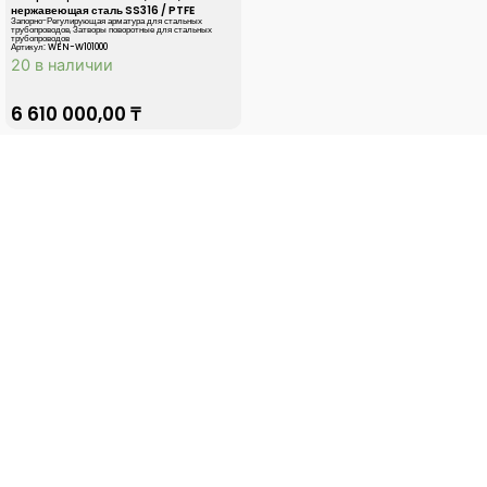
нержавеющая сталь SS316 / PTFE
Запорно-Регулирующая арматура для стальных
трубопроводов
,
Затворы поворотные для стальных
трубопроводов
Артикул: WEN-W101000
20 в наличии
6 610 000,00
₸