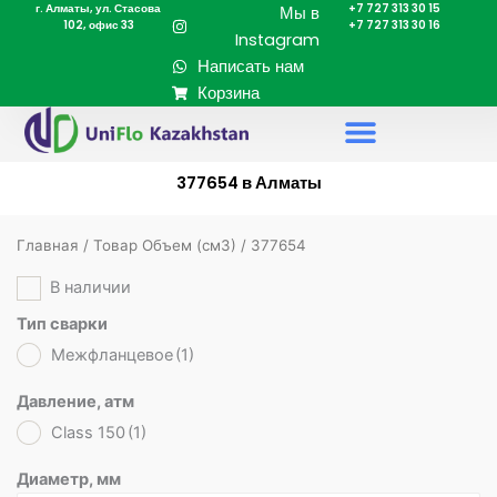
г. Алматы, ул. Стасова
+7 727 313 30 15
Перейти
Мы в
102, офис 33
+7 727 313 30 16
к
Instagram
содержимому
Написать нам
Корзина
377654 в Алматы
Главная
/ Товар Объем (cм3) / 377654
В наличии
Тип сварки
Межфланцевое
(1)
Давление, атм
Class 150
(1)
Диаметр, мм