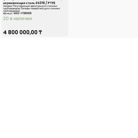
нержавеющая сталь SS316 / PTFE
Запорно-Регулирующая арматура для стальных
трубопроводов
,
Затворы поворотные для стальных
трубопроводов
Артикул: WAS-F1500800
20 в наличии
4 800 000,00
₸