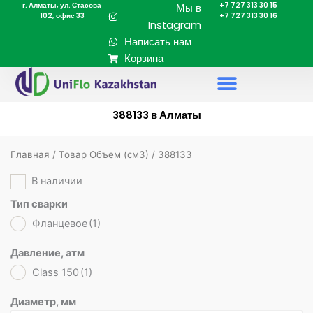
г. Алматы, ул. Стасова
+7 727 313 30 15
Перейти
Мы в
102, офис 33
+7 727 313 30 16
к
Instagram
содержимому
Написать нам
Корзина
388133 в Алматы
Главная
/ Товар Объем (cм3) / 388133
В наличии
Тип сварки
Фланцевое
(1)
Давление, атм
Class 150
(1)
Диаметр, мм