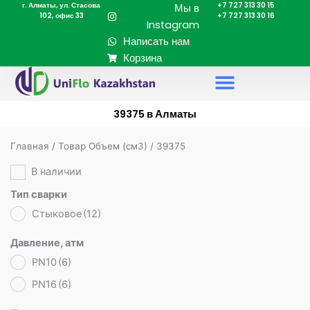
г. Алматы, ул. Стасова
+7 727 313 30 15
Перейти
Мы в
102, офис 33
+7 727 313 30 16
к
Instagram
содержимому
Написать нам
Корзина
39375 в Алматы
Главная
/ Товар Объем (cм3) / 39375
В наличии
Тип сварки
Стыковое
(12)
Давление, атм
PN10
(6)
PN16
(6)