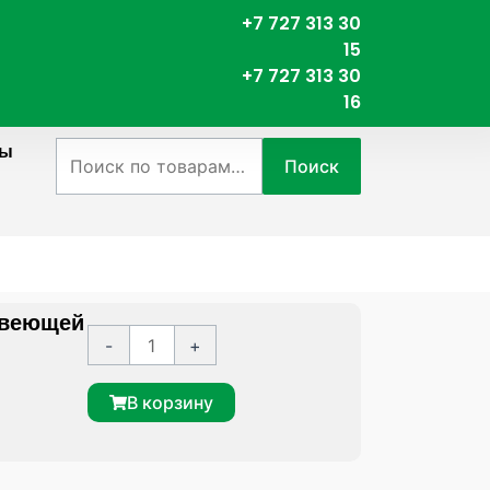
+7 727 313 30
15
+7 727 313 30
16
ты
Искать:
Поиск
авеющей
К
A
-
+
о
l
л
t
В корзину
и
e
ч
r
е
n