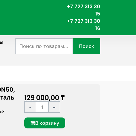
+7 727 313 30
15
+7 727 313 30
16
ты
Искать:
Поиск
DN50,
129 000,00
₸
сталь
К
A
-
+
ных
о
l
л
t
В корзину
и
e