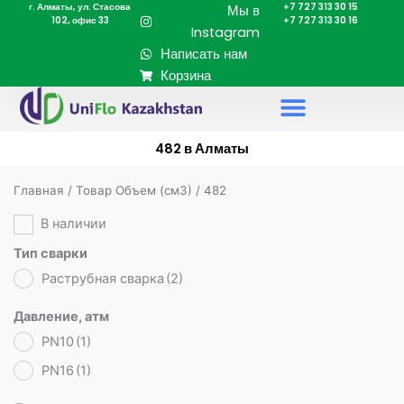
г. Алматы, ул. Стасова
+7 727 313 30 15
Перейти
Мы в
102, офис 33
+7 727 313 30 16
к
Instagram
содержимому
Написать нам
Корзина
482 в Алматы
Главная
/ Товар Объем (cм3) / 482
В наличии
Тип сварки
Раструбная сварка
(2)
Давление, атм
PN10
(1)
PN16
(1)