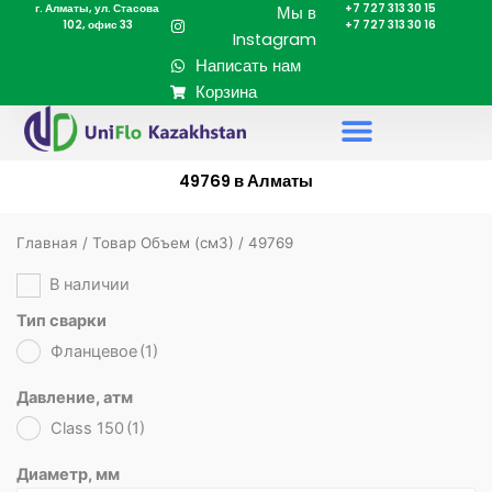
г. Алматы, ул. Стасова
+7 727 313 30 15
Перейти
Мы в
102, офис 33
+7 727 313 30 16
к
Instagram
содержимому
Написать нам
Корзина
49769 в Алматы
Главная
/ Товар Объем (cм3) / 49769
В наличии
Тип сварки
Фланцевое
(1)
Давление, атм
Class 150
(1)
Диаметр, мм