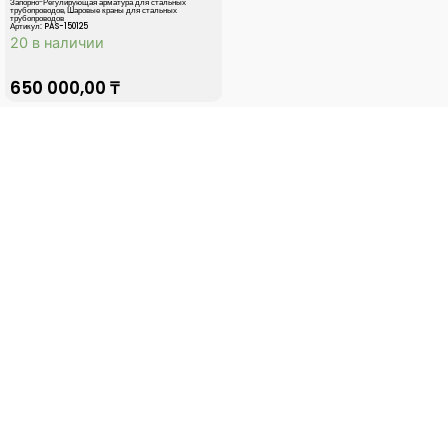
Запорно-Регулирующая арматура для стальных
трубопроводов
,
Шаровые краны для стальных
трубопроводов
Артикул: PAS-150125
20 в наличии
650 000,00
₸