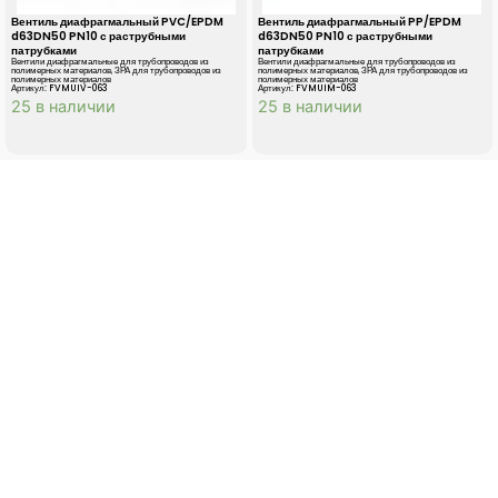
Вентиль диафрагмальный PVC/EPDM
Вентиль диафрагмальный PP/EPDM
d63DN50 PN10 с раструбными
d63DN50 PN10 с раструбными
патрубками
патрубками
Вентили диафрагмальные для трубопроводов из
Вентили диафрагмальные для трубопроводов из
полимерных материалов
,
ЗРА для трубопроводов из
полимерных материалов
,
ЗРА для трубопроводов из
полимерных материалов
полимерных материалов
Артикул: FVMUIV-063
Артикул: FVMUIM-063
25 в наличии
25 в наличии