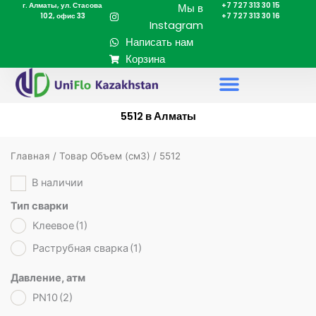
г. Алматы, ул. Стасова
+7 727 313 30 15
Перейти
Мы в
102, офис 33
+7 727 313 30 16
к
Instagram
содержимому
Написать нам
Корзина
5512 в Алматы
Главная
/ Товар Объем (cм3) / 5512
В наличии
Тип сварки
Клеевое
(1)
Раструбная сварка
(1)
Давление, атм
PN10
(2)