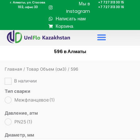
г. Алматы, ул. Стасова
+7 727 313 30 15
Перейти
Мы в
102, офис 33
+7 727 313 30 16
к
Instagram
содержимому
Написать нам
Корзина
596 в Алматы
Главная
/ Товар Объем (cм3) / 596
В наличии
Тип сварки
Межфланцевое
(1)
Давление, атм
PN25
(1)
Диаметр, мм