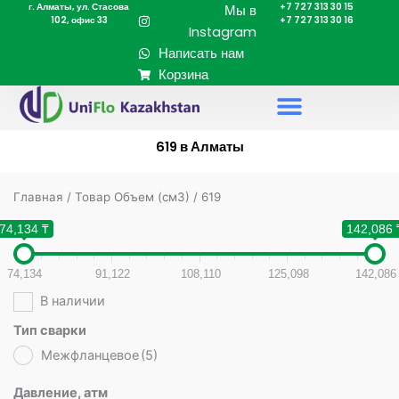
г. Алматы, ул. Стасова
+7 727 313 30 15
Перейти
Мы в
102, офис 33
+7 727 313 30 16
к
Instagram
содержимому
Написать нам
Корзина
619 в Алматы
Главная
/ Товар Объем (cм3) / 619
74,134 ₸
142,086 
74,134
91,122
108,110
125,098
142,086
В наличии
Тип сварки
Межфланцевое
(5)
Давление, атм