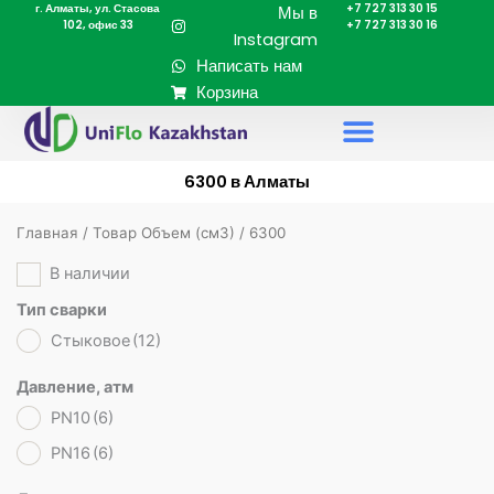
г. Алматы, ул. Стасова
+7 727 313 30 15
Перейти
Мы в
102, офис 33
+7 727 313 30 16
к
Instagram
содержимому
Написать нам
Корзина
6300 в Алматы
Главная
/ Товар Объем (cм3) / 6300
В наличии
Тип сварки
Стыковое
(12)
Давление, атм
PN10
(6)
PN16
(6)