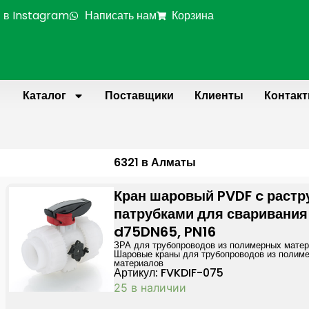
 в Instagram
Написать нам
Корзина
Каталог
Поставщики
Клиенты
Контак
6321 в Алматы
Кран шаровый PVDF c раст
патрубками для сваривания
d75DN65, PN16
ЗРА для трубопроводов из полимерных мате
Шаровые краны для трубопроводов из полим
материалов
Артикул: FVKDIF-075
25 в наличии