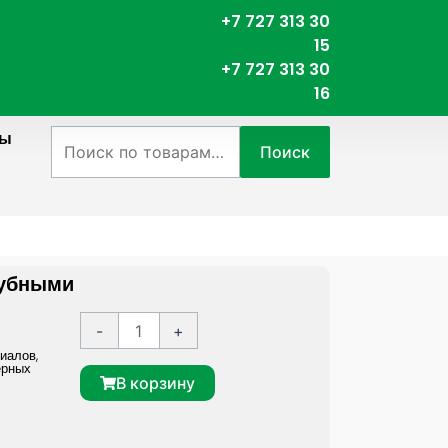
+7 727 313 30
15
+7 727 313 30
16
ты
Искать:
Поиск
рубными
К
A
-
+
о
l
риалов
,
ерных
л
t
В корзину
и
e
ч
r