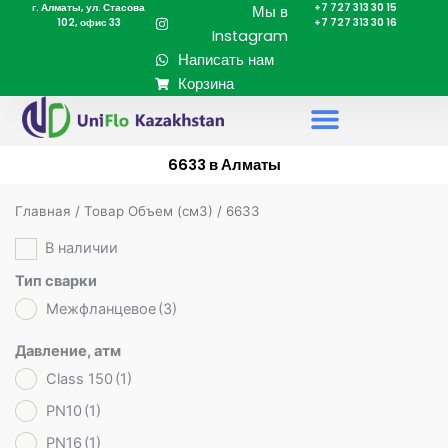
г. Алматы, ул. Стасова
+7 727 313 30 15
Перейти
Мы в
102, офис 33
+7 727 313 30 16
к
Instagram
содержимому
Написать нам
Корзина
6633 в Алматы
Главная
/ Товар Объем (cм3) / 6633
В наличии
Тип сварки
Межфланцевое
(3)
Давление, атм
Class 150
(1)
PN10
(1)
PN16
(1)