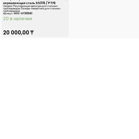
нержавеющая сталь SS316 / PTFE
Запорно-Регулирующая арматура для стальных
трубопроводов
,
Затворы поворотные для стальных
трубопроводов
Артикул: WAS-W1500040
20 в наличии
20 000,00
₸