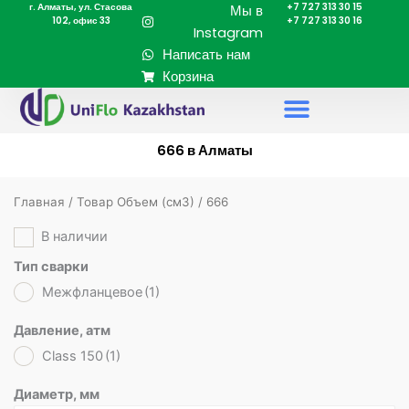
г. Алматы, ул. Стасова
+7 727 313 30 15
Перейти
Мы в
102, офис 33
+7 727 313 30 16
к
Instagram
содержимому
Написать нам
Корзина
666 в Алматы
Главная
/ Товар Объем (cм3) / 666
В наличии
Тип сварки
Межфланцевое
(1)
Давление, атм
Class 150
(1)
Диаметр, мм