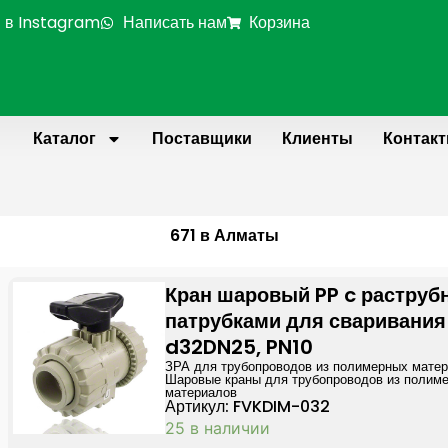
 в Instagram
Написать нам
Корзина
Каталог
Поставщики
Клиенты
Контак
671 в Алматы
Кран шаровый PP c растру
патрубками для сваривания
d32DN25, PN10
ЗРА для трубопроводов из полимерных мате
Шаровые краны для трубопроводов из полим
материалов
Артикул: FVKDIM-032
25 в наличии