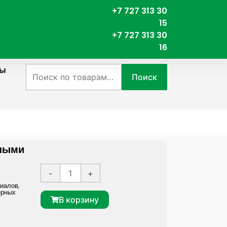
+7 727 313 30
15
+7 727 313 30
16
ты
Искать:
Поиск
бными
К
A
-
+
о
l
риалов
,
ерных
л
t
В корзину
и
e
ч
r