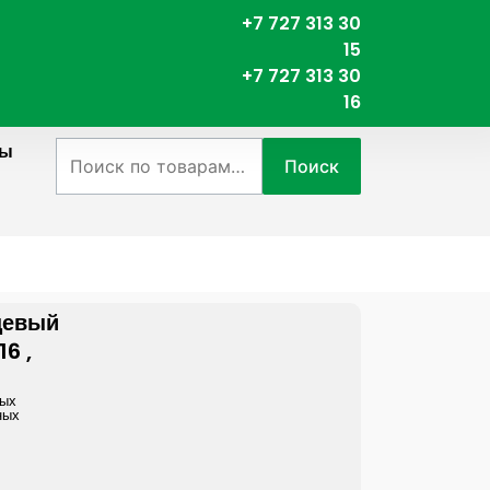
+7 727 313 30
15
+7 727 313 30
16
ты
Искать:
Поиск
цевый
6 ,
ных
ных