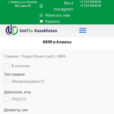
г. Алматы, ул. Стасова
+7 727 313 30 15
Перейти
Мы в
102, офис 33
+7 727 313 30 16
к
Instagram
содержимому
Написать нам
Корзина
6895 в Алматы
Главная
/ Товар Объем (cм3) / 6895
В наличии
Тип сварки
Межфланцевое
(1)
Давление, атм
PN25
(1)
Диаметр, мм