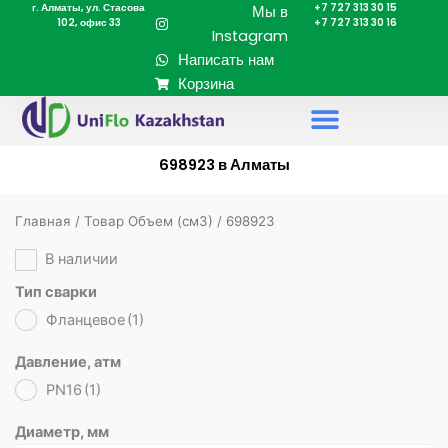
г. Алматы, ул. Стасова
+7 727 313 30 15
Перейти
Мы в
102, офис 33
+7 727 313 30 16
к
Instagram
содержимому
Написать нам
Корзина
698923 в Алматы
Главная
/ Товар Объем (cм3) / 698923
В наличии
Тип сварки
Фланцевое
(1)
Давление, атм
PN16
(1)
Диаметр, мм