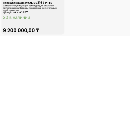
нержавеющая сталь SS316 / PTFE
Запорно-Регулирующая арматура для стальных
трубопроводов
,
Затворы поворотные для стальных
трубопроводов
Артикул: WEN-F161000
20 в наличии
9 200 000,00
₸