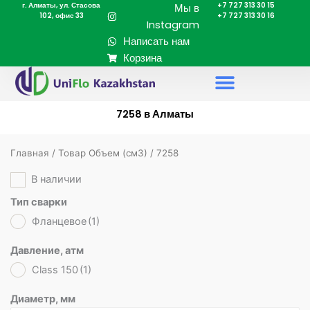
г. Алматы, ул. Стасова
+7 727 313 30 15
Перейти
Мы в
102, офис 33
+7 727 313 30 16
к
Instagram
содержимому
Написать нам
Корзина
7258 в Алматы
Главная
/ Товар Объем (cм3) / 7258
В наличии
Тип сварки
Фланцевое
(1)
Давление, атм
Class 150
(1)
Диаметр, мм