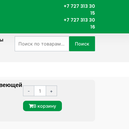
+7 727 313 30
15
+7 727 313 30
16
ты
Искать:
Поиск
авеющей
К
A
-
+
о
l
л
t
В корзину
и
e
ч
r
е
n