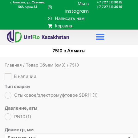
г. Алматы, ул. Стасова
+7 727 313 30 15
Перейти
Мы в
102, офис 33
+7 727 313 30 16
к
Instagram
содержимому
Написать нам
Корзина
7510 в Алматы
Главная
/ Товар Объем (cм3) / 7510
В наличии
Тип сварки
Стыковое/электромуфтовое SDR11
(1)
Давление, атм
PN10
(1)
Диаметр, мм
Диаметр, мм