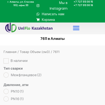
г. Алматы, ул. Стасова
+7 727 313 30 15
Перейти
Мы в
102, офис 33
+7 727 313 30 16
к
Instagram
содержимому
Написать нам
Корзина
7611 в Алматы
Главная
/ Товар Объем (cм3) / 7611
В наличии
Тип сварки
Межфланцевое
(2)
Давление, атм
PN10
(1)
PN16
(1)