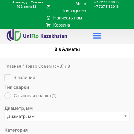
г. Алматы, ул. Стасова
+7 727 313 30 15
Перейти
Мы в
102, офис 33
+7 727 313 30 16
к
Instagram
содержимому
Написать нам
Корзина
8 в Алматы
Главная
/ Товар Объем (cм3) / 8
В наличии
Тип сварки
Стыковая сварка
(1)
Диаметр, мм
Диаметр, мм
Категория