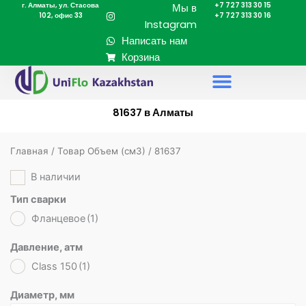
г. Алматы, ул. Стасова
+7 727 313 30 15
Перейти
Мы в
102, офис 33
+7 727 313 30 16
к
Instagram
содержимому
Написать нам
Корзина
81637 в Алматы
Главная
/ Товар Объем (cм3) / 81637
В наличии
Тип сварки
Фланцевое
(1)
Давление, атм
Class 150
(1)
Диаметр, мм