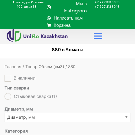
г. Алматы, ул. Стасова
+7 727 313 30 15
Перейти
Мы в
102, офис 33
+7 727 313 30 16
к
Instagram
содержимому
Написать нам
Корзина
880 в Алматы
Главная
/ Товар Объем (cм3) / 880
В наличии
Тип сварки
Стыковая сварка
(1)
Диаметр, мм
Диаметр, мм
Категория