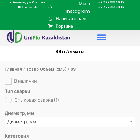
г. Алматы, ул. Стасова
+7 727 313 30 15
Перейти
Мы в
102, офис 33
+7 727 313 30 16
к
Instagram
содержимому
Написать нам
Корзина
89 в Алматы
Главная
/ Товар Объем (cм3) / 89
В наличии
Тип сварки
Стыковая сварка
(1)
Диаметр, мм
Диаметр, мм
Категория