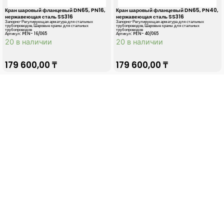
Кран шаровый фланцевый DN65, PN16,
Кран шаровый фланцевый DN65, PN40,
нержавеющая сталь SS316
нержавеющая сталь SS316
Запорно-Регулирующая арматура для стальных
Запорно-Регулирующая арматура для стальных
трубопроводов
,
Шаровые краны для стальных
трубопроводов
,
Шаровые краны для стальных
трубопроводов
трубопроводов
Артикул: PEN- 16/065
Артикул: PEN- 40/065
20 в наличии
20 в наличии
179 600,00
₸
179 600,00
₸