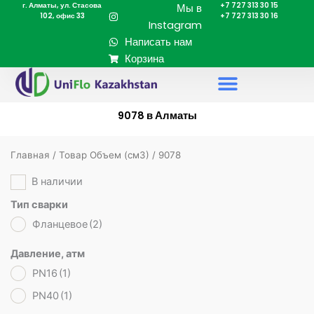
г. Алматы, ул. Стасова
+7 727 313 30 15
Перейти
Мы в
102, офис 33
+7 727 313 30 16
к
Instagram
содержимому
Написать нам
Корзина
9078 в Алматы
Главная
/ Товар Объем (cм3) / 9078
В наличии
Тип сварки
Фланцевое
(2)
Давление, атм
PN16
(1)
PN40
(1)