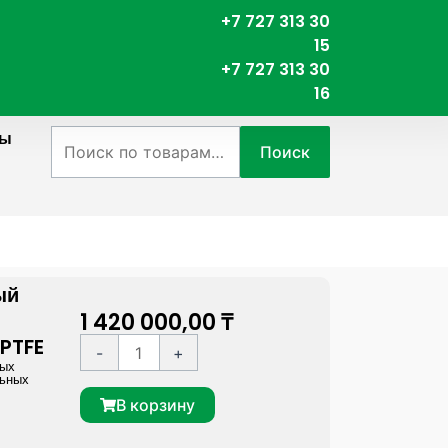
+7 727 313 30
15
+7 727 313 30
16
ты
Искать:
Поиск
ый
1 420 000,00
₸
 PTFE
К
A
-
+
ных
о
l
льных
л
t
В корзину
и
e