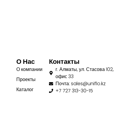
О Нас
Контакты
О компании
г. Алматы, ул. Стасова 102,
офис 33
Проекты
Почта: sales@uniflo.kz
Каталог
+7 727 313-30-15
+7 727 313-30-16
Вакансии
Написать нам
Мы в Instagram