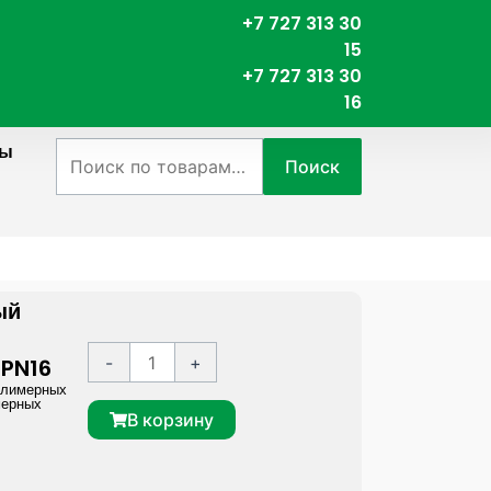
+7 727 313 30
15
+7 727 313 30
16
ты
Искать:
Поиск
ый
К
A
-
+
 PN16
о
l
олимерных
мерных
л
t
В корзину
и
e
ч
r