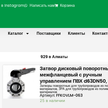
 в Instagram
Написать нам
Корзина
Каталог
Поставщики
Клиенты
Контак
929 в Алматы
Затвор дисковый поворотн
межфланцевый с ручным
управлением ПВХ d63DN50,
Затворы поворотные для трубопроводов из п
материалов
,
ЗРА для трубопроводов из поли
материалов
Артикул: FFKOVLM-063
25 в наличии