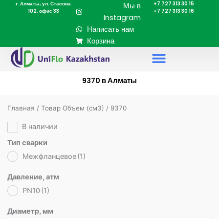
г. Алматы, ул. Стасова
+7 727 313 30 15
Перейти
Мы в
102, офис 33
+7 727 313 30 16
к
Instagram
содержимому
Написать нам
Корзина
9370 в Алматы
Главная
/ Товар Объем (cм3) / 9370
В наличии
Тип сварки
Межфланцевое
(1)
Давление, атм
PN10
(1)
Диаметр, мм