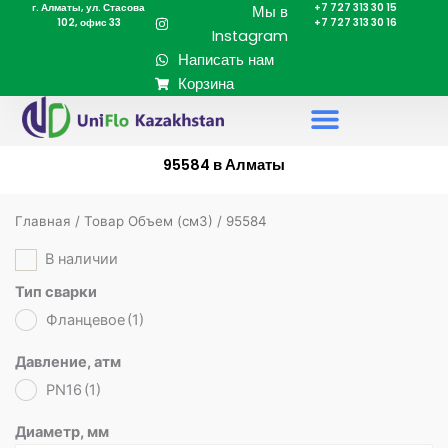
г. Алматы, ул. Стасова
+7 727 313 30 15
Перейти
Мы в
102, офис 33
+7 727 313 30 16
к
Instagram
содержимому
Написать нам
Корзина
95584 в Алматы
Главная
/ Товар Объем (cм3) / 95584
В наличии
Тип сварки
Фланцевое
(1)
Давление, атм
PN16
(1)
Диаметр, мм