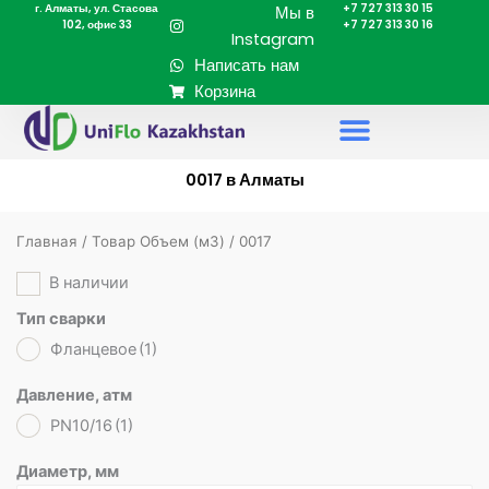
г. Алматы, ул. Стасова
+7 727 313 30 15
Перейти
Мы в
102, офис 33
+7 727 313 30 16
к
Instagram
содержимому
Написать нам
Корзина
0017 в Алматы
Главная
/ Товар Объем (м3) / 0017
В наличии
Тип сварки
Фланцевое
(1)
Давление, атм
PN10/16
(1)
Диаметр, мм