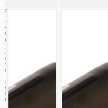
1
0
(
2
5
5
)
P
N
1
6
(
2
8
3
)