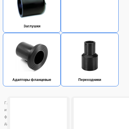
Заглушки
Адапторы фланцевые
Переходники
Page
Page
Page
Page
Главная
/ Трубы
и
фитинги
для