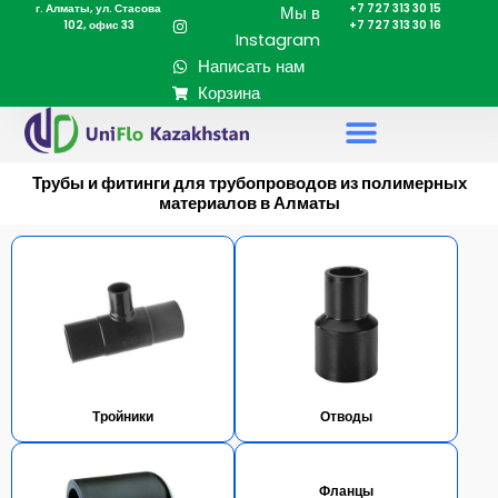
г. Алматы, ул. Стасова
+7 727 313 30 15
Перейти
Мы в
102, офис 33
+7 727 313 30 16
к
Instagram
содержимому
Написать нам
Корзина
Трубы и фитинги для трубопроводов из полимерных
материалов в Алматы
Тройники
Отводы
Фланцы