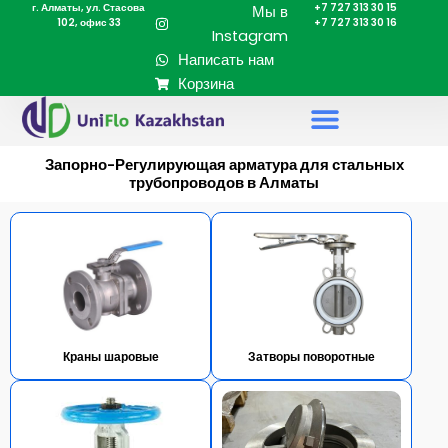
г. Алматы, ул. Стасова
+7 727 313 30 15
Перейти
Мы в
102, офис 33
+7 727 313 30 16
к
Instagram
содержимому
Написать нам
Корзина
Запорно-Регулирующая арматура для стальных
трубопроводов в Алматы
Краны шаровые
Затворы поворотные