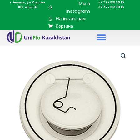
г. Алматы, ул. Стасова
+7 727 313 30 15
Перейти
Мы в
102, офис 33
+7 727 313 30 16
к
Instagram
содержимому
Написать нам
Корзина