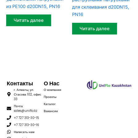
из PE100 d20DN15, PN16
для склеивания d20DN15,
PN16
Читать далее
Читать далее
Контакты
О Нас
г. Алматы, ул.
О компании
Стасова 102, офис
Проекты
33
Каталог
Почта:
sales@uniflo.kz
Вакансии
+7 727 313-30-15
+7 727 313-30-16
Написать нам