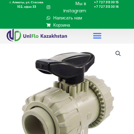
г. Алматы, ул. Стасова
+7 727 313 30 15
Перейти
Мы в
102, офис 33
+7 727 313 30 16
к
Instagram
содержимому
Написать нам
Корзина