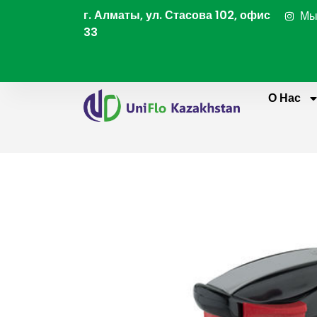
Перейти
г. Алматы, ул. Стасова 102, офис
Мы
к
33
содержимому
О Нас