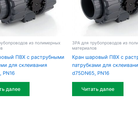
рубопроводов из полимерных
ЗРА для трубопроводов из пол
ов
материалов
ровый ПВХ c раструбными
Кран шаровый ПВХ c рас
ами для склеивания
патрубками для склеиван
, PN16
d75DN65, PN16
ть далее
Читать далее