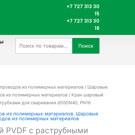
+7 727 313 30
15
+7 727 313 30
16
ты
Искать:
Поиск
опроводов из полимерных материалов
/
Шаровые
ов из полимерных материалов
/ Кран шаровый
трубками для сваривания d50DN40, PN16
ов из полимерных материалов
,
Шаровые
одов из полимерных материалов
й PVDF c раструбными