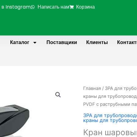
 в Instagram
Написать нам
Корзина
Каталог
Поставщики
Клиенты
Контак
Главная
/
ЗРА для труб
краны для трубопровод
PVDF c раструбными па
ЗРА для трубопровод
краны для трубопров
Кран шаровы