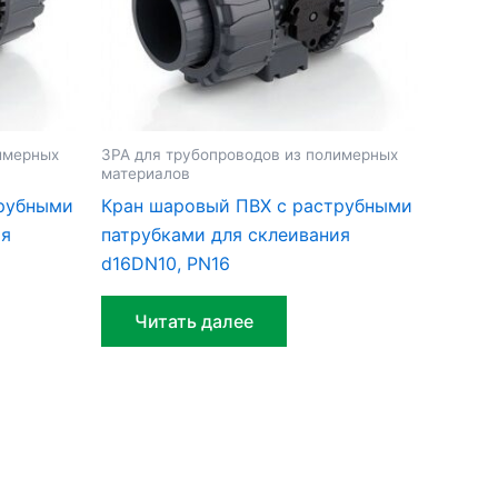
имерных
ЗРА для трубопроводов из полимерных
материалов
трубными
Кран шаровый ПВХ c раструбными
ия
патрубками для склеивания
d16DN10, PN16
Читать далее