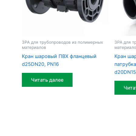
ЗРА для трубопроводов из полимерных
ЗРА для т
материалов
материал
Кран шаровый ПВХ фланцевый
Кран ша
d25DN20, PN16
патрубк
d20DN15
Читать далее
Чита