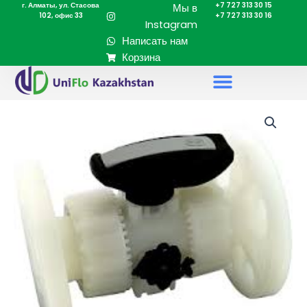
г. Алматы, ул. Стасова
+7 727 313 30 15
Перейти
Мы в
102, офис 33
+7 727 313 30 16
к
Instagram
содержимому
Написать нам
Корзина