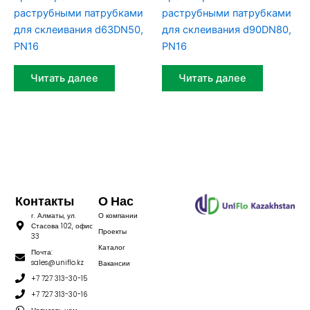
раструбными патрубками
раструбными патрубками
для склеивания d63DN50,
для склеивания d90DN80,
PN16
PN16
Читать далее
Читать далее
Контакты
О Нас
г. Алматы, ул.
О компании
Стасова 102, офис
Проекты
33
Каталог
Почта:
sales@uniflo.kz
Вакансии
+7 727 313-30-15
+7 727 313-30-16