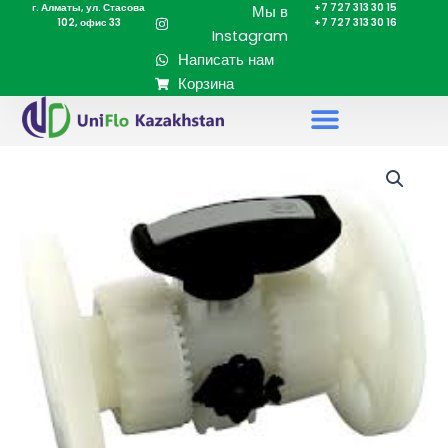
г. Алматы, ул. Стасова
+7 727 313 30 15
Перейти
Мы в
102, офис 33
+7 727 313 30 16
к
Instagram
содержимому
Написать нам
Корзина