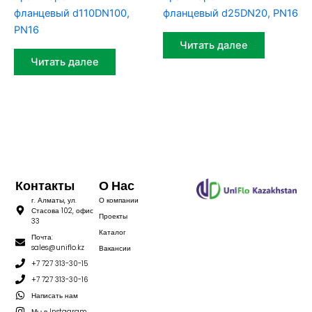
фланцевый d110DN100,
фланцевый d25DN20, PN16
PN16
Читать далее
Читать далее
Контакты
О Нас
г. Алматы, ул.
О компании
Стасова 102, офис
Проекты
33
Каталог
Почта:
sales@uniflo.kz
Вакансии
+7 727 313-30-15
+7 727 313-30-16
Написать нам
Мы в Instagram