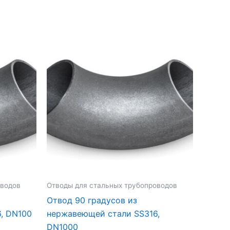
оводов
Отводы для стальных трубопроводов
Отвод 90 градусов из
, DN100
нержавеющей стали SS316,
DN1000