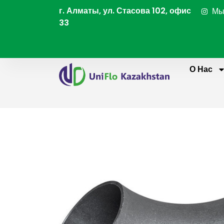
Перейти
г. Алматы, ул. Стасова 102, офис
Мы
к
33
содержимому
О Нас