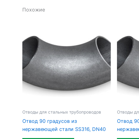
Похожие
Отводы для стальных трубопроводов
Отводы дл
Отвод 90 градусов из
Отвод 90
нержавеющей стали SS316, DN40
нержаве