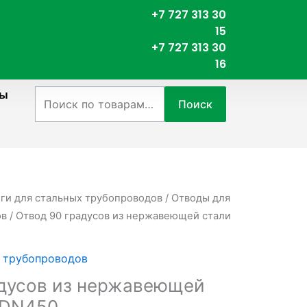
+7 727 313 30
15
+7 727 313 30
16
ты
Искать:
Поиск
нги для стальных трубопроводов
/
Отводы для
ов
/ Отвод 90 градусов из нержавеющей стали
 трубопроводов
адусов из нержавеющей
 DN450