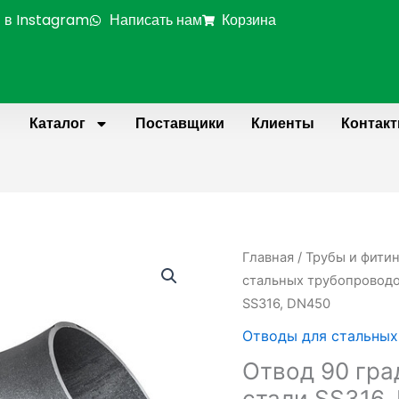
 в Instagram
Написать нам
Корзина
Каталог
Поставщики
Клиенты
Контак
Главная
/
Трубы и фити
стальных трубопровод
SS316, DN450
Отводы для стальных
Отвод 90 гр
стали SS316,