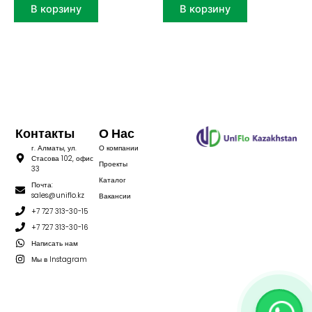
В корзину
В корзину
Контакты
О Нас
г. Алматы, ул.
О компании
Стасова 102, офис
Проекты
33
Каталог
Почта:
sales@uniflo.kz
Вакансии
+7 727 313-30-15
+7 727 313-30-16
Написать нам
Мы в Instagram