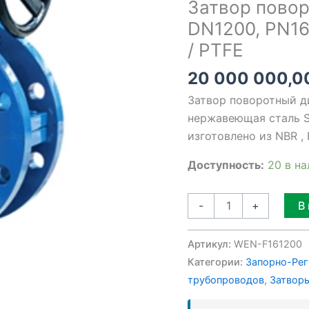
Затвор пово
PN16,
DN1200, PN16
нержавеющая
/ PTFE
сталь
SS316
20 000 000,
/
Затвор поворотный д
PTFE
нержавеющая сталь S
изготовлено из NBR ,
Доступность:
20 в н
В
-
+
Артикул:
WEN-F161200
Категории:
Запорно-Рег
трубопроводов
,
Затворы