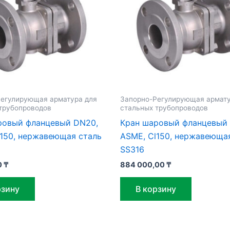
егулирующая арматура для
Запорно-Регулирующая армату
трубопроводов
стальных трубопроводов
ровый фланцевый DN20,
Кран шаровый фланцевый 
l150, нержавеющая сталь
ASME, Cl150, нержавеюща
SS316
0
₸
884 000,00
₸
рзину
В корзину