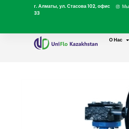
Перейти
г. Алматы, ул. Стасова 102, офис
Мы
к
33
содержимому
О Нас