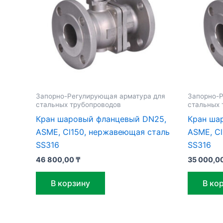
Запорно-Регулирующая арматура для
Запорно-Р
стальных трубопроводов
стальных 
Кран шаровый фланцевый DN25,
Кран ша
ASME, Cl150, нержавеющая сталь
ASME, C
SS316
SS316
46 800,00
₸
35 000,0
В корзину
В ко