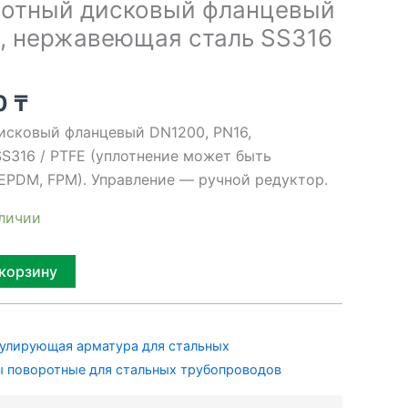
ротный дисковый фланцевый
, нержавеющая сталь SS316
00
₸
исковый фланцевый DN1200, PN16,
S316 / PTFE (уплотнение может быть
 EPDM, FPM). Управление — ручной редуктор.
аличии
Alternative:
 корзину
улирующая арматура для стальных
 поворотные для стальных трубопроводов