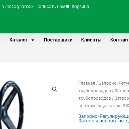
 в Instagram
Написать нам
Корзина
Каталог
Поставщики
Клиенты
Контак
Количество
Главная
/
Запорно-Регу
товара
трубопроводов
/
Затвор
Затвор
трубопроводов
/ Затво
поворотный
нержавеющая сталь SS3
дисковый
Запорно-Регулирующа
фланцевый
Затворы поворотные 
DN1200,