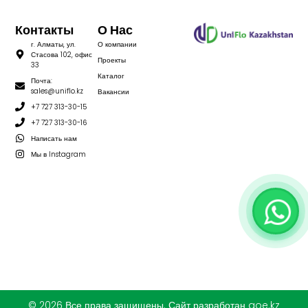
Контакты
О Нас
г. Алматы, ул.
О компании
Стасова 102, офис
Проекты
33
Каталог
Почта:
sales@uniflo.kz
Вакансии
+7 727 313-30-15
+7 727 313-30-16
Написать нам
Мы в Instagram
© 2026 Все права защищены. Сайт разработан aoe.kz