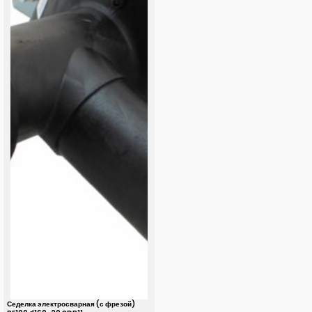
Седелка электросварная (с фрезой)