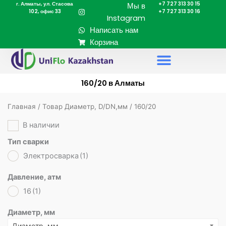
г. Алматы, ул. Стасова
+7 727 313 30 15
Перейти
Мы в
102, офис 33
+7 727 313 30 16
к
Instagram
содержимому
Написать нам
Корзина
160/20 в Алматы
Главная
/ Товар Диаметр, D/DN,мм / 160/20
В наличии
Тип сварки
Электросварка
(1)
Давление, атм
16
(1)
Диаметр, мм
Диаметр, мм