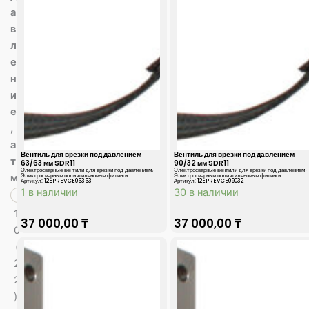
а
в
л
е
н
и
е
,
а
Вентиль для врезки под давлением
Вентиль для врезки под давлением
т
63/63 мм SDR11
90/32 мм SDR11
Электросварные вентили для врезки под давлением
,
Электросварные вентили для врезки под давлением
,
Электросварные полиэтиленовые фитинги
Электросварные полиэтиленовые фитинги
м
Артикул: 12EPREVCE06363
Артикул: 12EPREVCE09032
1 в наличии
30 в наличии
1
37 000,00
₸
37 000,00
₸
0
(
2
2
)