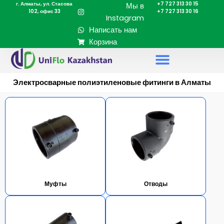
г. Алматы, ул. Стасова
+7 727 313 30 15
Перейти
Мы в
102, офис 33
+7 727 313 30 16
к
Instagram
содержимому
Написать нам
Корзина
Электросварные полиэтиленовые фитинги в Алматы
Муфты
Отводы